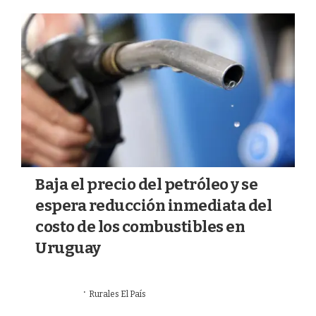
a
k
m
Baja el precio del petróleo y se
espera reducción inmediata del
costo de los combustibles en
Uruguay
·
18/06/2026
Rurales El País
VALOR AGREGADO