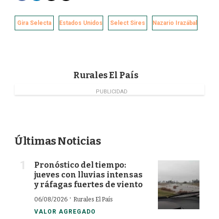
a
i
w
m
c
n
i
a
e
k
t
i
Gira Selecta
Estados Unidos
Select Sires
Nazario Irazábal
b
e
t
l
o
d
e
o
I
r
k
n
Rurales El País
PUBLICIDAD
Últimas Noticias
Pronóstico del tiempo:
jueves con lluvias intensas
y ráfagas fuertes de viento
·
06/08/2026
Rurales El País
VALOR AGREGADO