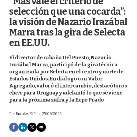
“Más vale el criterio de
selección que una cocarda”:
la visión de Nazario Irazábal
Marra tras la gira de Selecta
en EE.UU.
El director de cabaña Del Puesto, Nazario
Irazábal Marra, participó de la gira técnica
organizada por Selecta en el centro y norte de
Estados Unidos. En diálogo con Valor
Agregado, valoró el intercambio, destacó toros
clave para Uruguay y adelantó lo que se viene
para la próxima zafra y la Expo Prado
Por
Rurales El País
, 25/06/2025
F
L
T
E
a
i
w
m