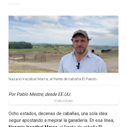
c
n
i
a
e
k
t
i
b
e
t
l
o
d
e
o
I
r
k
n
Nazario Irazábal Marra, al frente de cabaña El Puesto.
Por Pablo Mestre, desde EE.UU.
PUBLICIDAD
Ocho estados, decenas de cabañas, una sola idea:
seguir apostando a mejorar la ganadería. En esa línea,