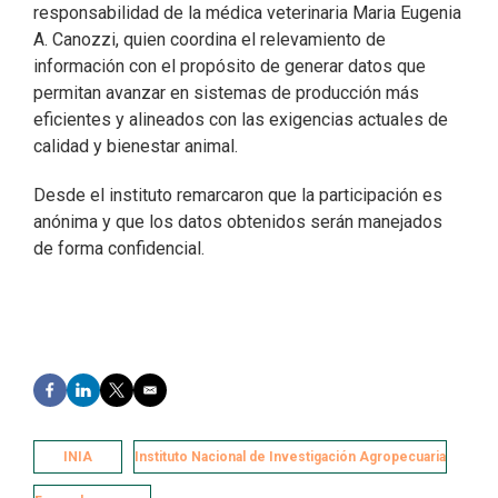
responsabilidad de la médica veterinaria Maria Eugenia
A. Canozzi, quien coordina el relevamiento de
información con el propósito de generar datos que
permitan avanzar en sistemas de producción más
eficientes y alineados con las exigencias actuales de
calidad y bienestar animal.
Desde el instituto remarcaron que la participación es
anónima y que los datos obtenidos serán manejados
de forma confidencial.
F
L
T
E
a
i
w
m
c
n
i
a
e
k
t
i
INIA
Instituto Nacional de Investigación Agropecuaria
b
e
t
l
o
d
e