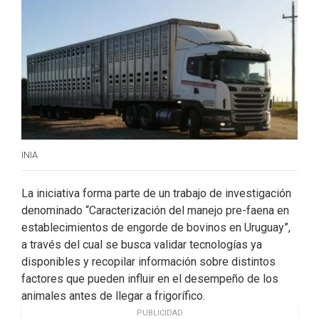
o
d
e
o
I
r
k
n
INIA
La iniciativa forma parte de un trabajo de investigación
denominado “Caracterización del manejo pre-faena en
establecimientos de engorde de bovinos en Uruguay”,
a través del cual se busca validar tecnologías ya
disponibles y recopilar información sobre distintos
factores que pueden influir en el desempeño de los
animales antes de llegar a frigorífico.
PUBLICIDAD