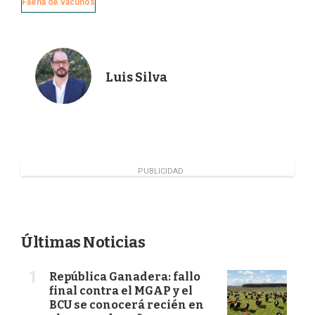
Faena de vacunos
o
I
r
k
n
Luis Silva
PUBLICIDAD
Últimas Noticias
República Ganadera: fallo
final contra el MGAP y el
BCU se conocerá recién en