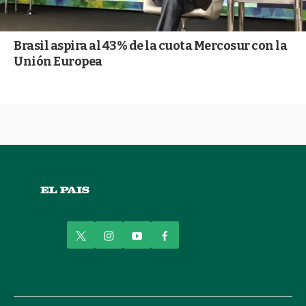
Brasil aspira al 43% de la cuota Mercosur con la
Unión Europea
t
i
y
f
w
n
o
a
i
s
u
c
t
t
t
e
t
a
u
b
e
g
b
o