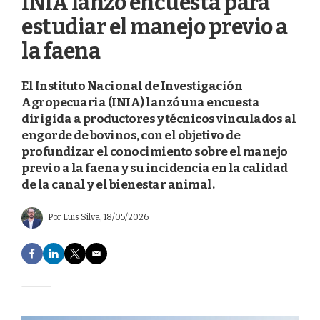
INIA lanzó encuesta para
estudiar el manejo previo a
la faena
El Instituto Nacional de Investigación
Agropecuaria (INIA) lanzó una encuesta
dirigida a productores y técnicos vinculados al
engorde de bovinos, con el objetivo de
profundizar el conocimiento sobre el manejo
previo a la faena y su incidencia en la calidad
de la canal y el bienestar animal.
Por
Luis Silva
, 18/05/2026
F
L
T
E
a
i
w
m
c
n
i
a
e
k
t
i
b
e
t
l