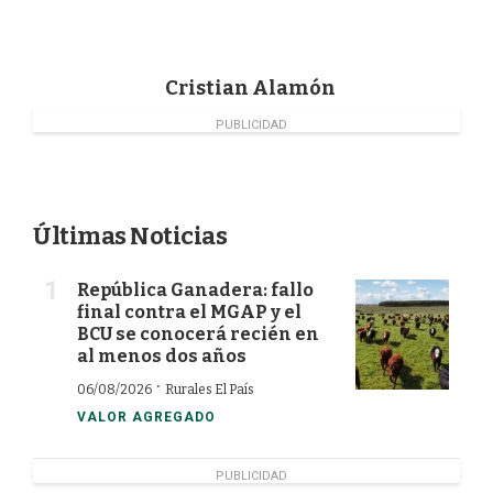
c
n
i
a
e
k
t
i
b
e
t
l
o
d
e
Cristian Alamón
o
I
r
k
n
PUBLICIDAD
Últimas Noticias
República Ganadera: fallo
final contra el MGAP y el
BCU se conocerá recién en
al menos dos años
·
06/08/2026
Rurales El País
VALOR AGREGADO
PUBLICIDAD