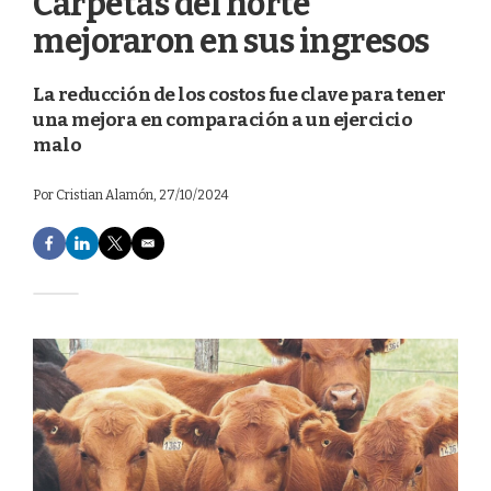
Carpetas del norte
mejoraron en sus ingresos
La reducción de los costos fue clave para tener
una mejora en comparación a un ejercicio
malo
Por
Cristian Alamón
, 27/10/2024
F
L
T
E
a
i
w
m
c
n
i
a
e
k
t
i
b
e
t
l
o
d
e
o
I
r
k
n