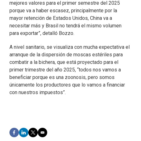
mejores valores para el primer semestre del 2025
porque va a haber escasez, principalmente por la
mayor retención de Estados Unidos, China va a
necesitar más y Brasil no tendrá el mismo volumen
para exportar”, detalló Bozzo.
A nivel sanitario, se visualiza con mucha expectativa el
arranque de la dispersión de moscas estériles para
combatir a la bichera, que está proyectado para el
primer trimestre del año 2025, “todos nos vamos a
beneficiar porque es una zoonosis, pero somos
únicamente los productores que lo vamos a financiar
con nuestros impuestos”.
F
L
T
E
a
i
w
m