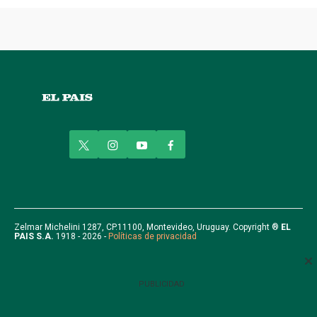
t
i
y
f
w
n
o
a
i
s
u
c
t
t
t
e
t
a
u
b
e
g
b
o
r
r
e
o
Zelmar Michelini 1287, CP.11100, Montevideo, Uruguay. Copyright ®
EL
PAIS S.A.
1918 - 2026 -
Políticas de privacidad
a
k
m
PUBLICIDAD