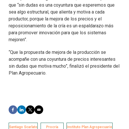
que “sin dudas es una coyuntura que esperemos que
sea algo estructural, que alienta y motiva a cada
productor, porque la mejora de los precios y el
reposicionamiento de la cría es un espaldarazo más
para promover innovación para que los sistemas
mejoren”.
“Que la propuesta de mejora de la producción se
acompañe con una coyuntura de precios interesantes
sin dudas que motiva mucho”, finalizó el presidente del
Plan Agropecuario.
F
L
T
E
a
i
w
m
c
n
i
a
e
k
t
i
Santiago Scarlato
Procría
Instituto Plan Agropecuario