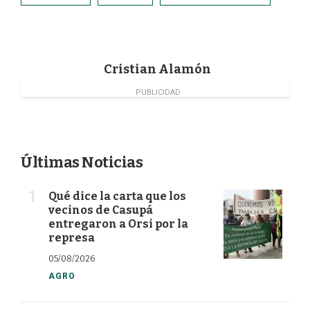
b
e
t
l
o
d
e
o
I
r
k
n
Cristian Alamón
PUBLICIDAD
Últimas Noticias
Qué dice la carta que los
vecinos de Casupá
entregaron a Orsi por la
represa
05/08/2026
AGRO