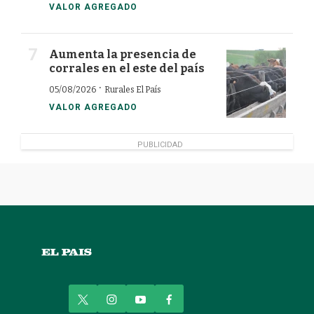
VALOR AGREGADO
Aumenta la presencia de
corrales en el este del país
·
05/08/2026
Rurales El País
VALOR AGREGADO
PUBLICIDAD
t
i
y
f
w
n
o
a