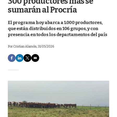
300 productores más se
sumarán al Procría
El programa hoy abarca a 1.000 productores,
que están distribuidos en 106 grupos, y con
presencia en todos los departamentos del país
Por
Cristian Alamón
, 31/05/2026
F
L
T
E
a
i
w
m
c
n
i
a
e
k
t
i
b
e
t
l
o
d
e
o
I
r
k
n