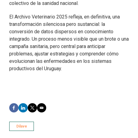
colectivo de la sanidad nacional.
El Archivo Veterinario 2025 refleja, en definitiva, una
transformación silenciosa pero sustancial: la
conversión de datos dispersos en conocimiento
integrado. Un proceso menos visible que un brote o una
campaña sanitaria, pero central para anticipar
problemas, ajustar estrategias y comprender cómo
evolucionan las enfermedades en los sistemas
productivos del Uruguay.
F
L
T
E
a
i
w
m
c
n
i
a
e
k
t
i
Dilave
b
e
t
l
o
d
e