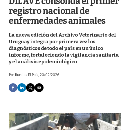
DILAVE consolida el primer
registro nacional de
enfermedades animales
La nueva edición del Archivo Veterinario del
Uruguay integra por primera vez los
diagnósticos de todo el país en un único
informe, fortaleciendo la vigilancia sanitaria
y el análisis epidemiológico
Por
Rurales El País
, 20/02/2026
F
L
T
E
a
i
w
m
c
n
i
a
e
k
t
i
b
e
t
l
o
d
e
o
I
r
k
n