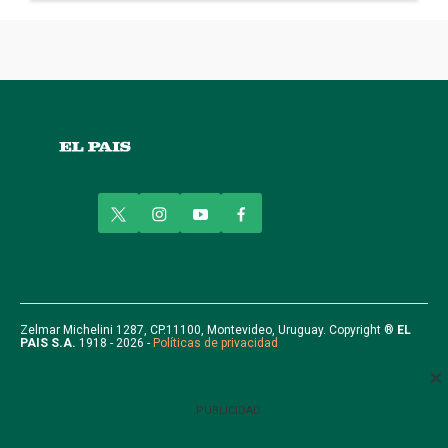
t
i
y
f
w
n
o
a
i
s
u
c
t
t
t
e
t
a
u
b
e
g
b
o
r
r
e
o
Zelmar Michelini 1287, CP.11100, Montevideo, Uruguay. Copyright ®
EL
PAIS S.A.
1918 - 2026 -
Políticas de privacidad
a
k
m
PUBLICIDAD