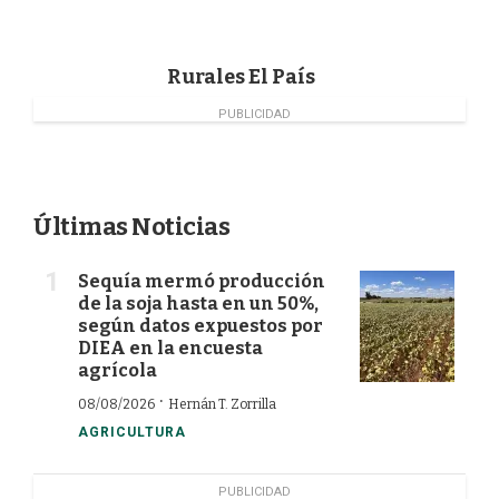
o
I
r
k
n
Rurales El País
PUBLICIDAD
Últimas Noticias
Sequía mermó producción
de la soja hasta en un 50%,
según datos expuestos por
DIEA en la encuesta
agrícola
·
08/08/2026
Hernán T. Zorrilla
AGRICULTURA
PUBLICIDAD