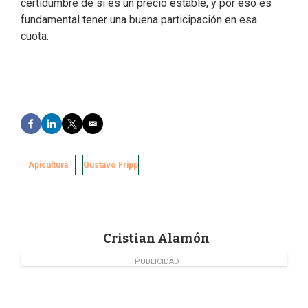
certidumbre de si es un precio estable, y por eso es
fundamental tener una buena participación en esa
cuota.
F
L
T
E
a
i
w
m
c
n
i
a
e
k
t
i
Apicultura
Gustavo Fripp
b
e
t
l
o
d
e
o
I
r
k
n
Cristian Alamón
PUBLICIDAD