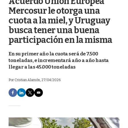
Acuerdo Unión Europea
Mercosur le otorga una
cuota a la miel, y Uruguay
busca tener una buena
participación en la misma
En su primer año la cuota será de 7.500
toneladas, e incrementará año a año hasta
llegar a las 45.000 toneladas
Por
Cristian Alamón
, 27/04/2026
F
L
T
E
a
i
w
m
c
n
i
a
e
k
t
i
b
e
t
l
o
d
e
o
I
r