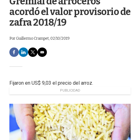
Gremial de arroceros
acordó el valor provisorio de
zafra 2018/19
Por
Guillermo Crampet
, 02/10/2019
F
L
T
E
a
i
w
m
c
n
i
a
e
k
t
i
b
e
t
l
o
d
e
Fijaron en US$ 9,03 el precio del arroz.
o
I
r
PUBLICIDAD
k
n