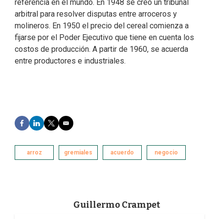
referencia en el mundo. En 1948 se creó un tribunal
arbitral para resolver disputas entre arroceros y
molineros. En 1950 el precio del cereal comienza a
fijarse por el Poder Ejecutivo que tiene en cuenta los
costos de producción. A partir de 1960, se acuerda
entre productores e industriales.
F
L
T
E
a
i
w
m
c
n
i
a
e
k
t
i
arroz
gremiales
acuerdo
negocio
b
e
t
l
o
d
e
o
I
r
k
n
Guillermo Crampet