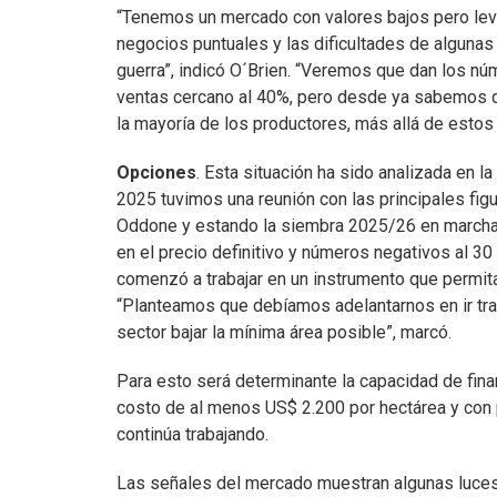
“Tenemos un mercado con valores bajos pero lev
negocios puntuales y las dificultades de alguna
guerra”, indicó O´Brien. “Veremos que dan los n
ventas cercano al 40%, pero desde ya sabemos 
la mayoría de los productores, más allá de estos
Opciones
. Esta situación ha sido analizada en l
2025 tuvimos una reunión con las principales figu
Oddone y estando la siembra 2025/26 en marcha 
en el precio definitivo y números negativos al 30 
comenzó a trabajar en un instrumento que permita
“Planteamos que debíamos adelantarnos en ir trab
sector bajar la mínima área posible”, marcó.
Para esto será determinante la capacidad de fina
costo de al menos US$ 2.200 por hectárea y con po
continúa trabajando.
Las señales del mercado muestran algunas luces 