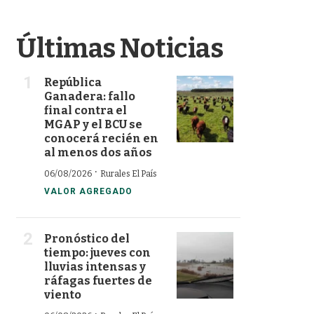
Últimas Noticias
República
Ganadera: fallo
final contra el
MGAP y el BCU se
conocerá recién en
al menos dos años
·
06/08/2026
Rurales El País
VALOR AGREGADO
Pronóstico del
tiempo: jueves con
lluvias intensas y
ráfagas fuertes de
viento