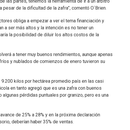
 las partes, tenemos la herramienta de ir a un árbitro
 pesar de la dificultad de la zafra”, comentó O´Brien.
ctores obliga a empezar a ver el tema financiación y
n a ser más altos y la intención es no tener un
ía la posibilidad de diluir los altos costos de la
olverá a tener muy buenos rendimientos, aunque apenas
 fríos y nublados de comienzos de enero tuvieron su
9.200 kilos por hectárea promedio país en las casi
icola en tanto agregó que es una zafra con buenos
o algunas pérdidas puntuales por granizo, pero es una
n avance de 25% a 28% y en la próxima declaración
ovisorio, deberían haber 35% de ventas.