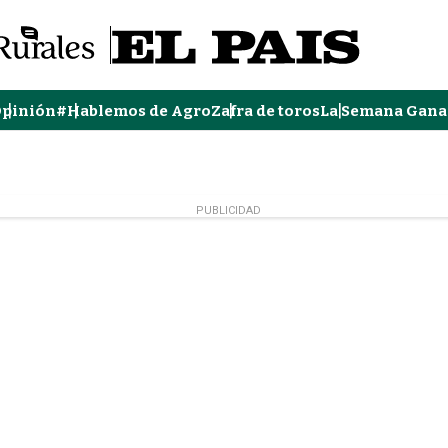
pinión
#Hablemos de Agro
Zafra de toros
La Semana Gana
PUBLICIDAD