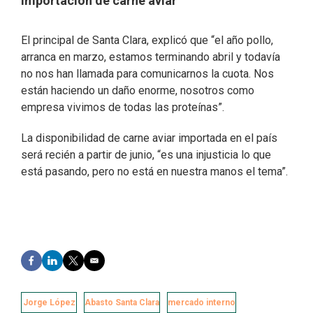
Importación de carne aviar
El principal de Santa Clara, explicó que “el año pollo,
arranca en marzo, estamos terminando abril y todavía
no nos han llamada para comunicarnos la cuota. Nos
están haciendo un daño enorme, nosotros como
empresa vivimos de todas las proteínas”.
La disponibilidad de carne aviar importada en el país
será recién a partir de junio, “es una injusticia lo que
está pasando, pero no está en nuestra manos el tema”.
F
L
T
E
a
i
w
m
c
n
i
a
e
k
t
i
Jorge López
Abasto Santa Clara
mercado interno
b
e
t
l