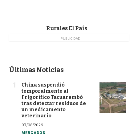
o
d
e
o
I
r
k
n
Rurales El País
PUBLICIDAD
Últimas Noticias
China suspendió
temporalmente al
Frigorífico Tacuarembó
tras detectar residuos de
un medicamento
veterinario
07/08/2026
MERCADOS