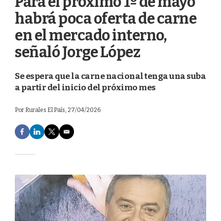
Para el próximo 1º de mayo
habrá poca oferta de carne
en el mercado interno,
señaló Jorge López
Se espera que la carne nacional tenga una suba
a partir del inicio del próximo mes
Por
Rurales El País
, 27/04/2026
F
L
T
E
a
i
w
m
c
n
i
a
e
k
t
i
b
e
t
l
o
d
e
o
I
r
k
n