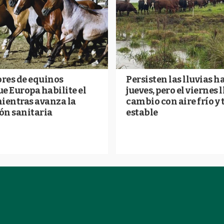
res de equinos
Persisten las lluvias ha
e Europa habilite el
jueves, pero el viernes 
mientras avanza la
cambio con aire frío y
ón sanitaria
estable