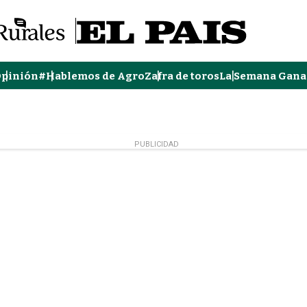
pinión
#Hablemos de Agro
Zafra de toros
La Semana Gana
PUBLICIDAD