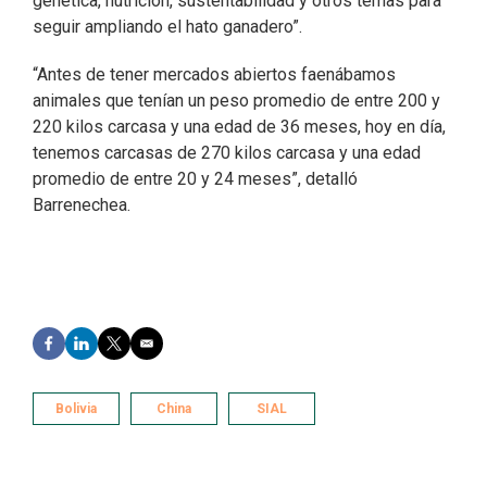
genética, nutrición, sustentabilidad y otros temas para
seguir ampliando el hato ganadero”.
“Antes de tener mercados abiertos faenábamos
animales que tenían un peso promedio de entre 200 y
220 kilos carcasa y una edad de 36 meses, hoy en día,
tenemos carcasas de 270 kilos carcasa y una edad
promedio de entre 20 y 24 meses”, detalló
Barrenechea.
F
L
T
E
a
i
w
m
c
n
i
a
e
k
t
i
Bolivia
China
SIAL
b
e
t
l
o
d
e
o
I
r