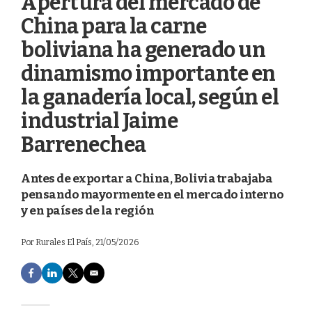
Apertura del mercado de
China para la carne
boliviana ha generado un
dinamismo importante en
la ganadería local, según el
industrial Jaime
Barrenechea
Antes de exportar a China, Bolivia trabajaba
pensando mayormente en el mercado interno
y en países de la región
Por
Rurales El País
, 21/05/2026
F
L
T
E
a
i
w
m
c
n
i
a
e
k
t
i