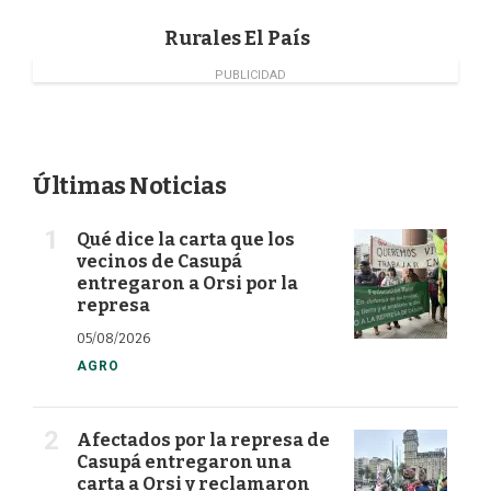
k
n
Rurales El País
PUBLICIDAD
Últimas Noticias
Qué dice la carta que los
vecinos de Casupá
entregaron a Orsi por la
represa
05/08/2026
AGRO
Afectados por la represa de
Casupá entregaron una
carta a Orsi y reclamaron