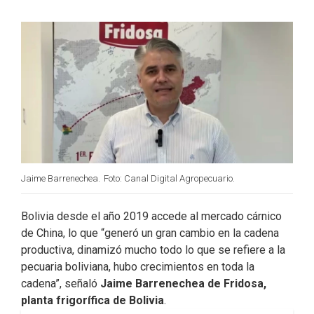
b
e
t
l
o
d
e
o
I
r
k
n
Jaime Barrenechea.
Foto: Canal Digital Agropecuario.
Bolivia desde el año 2019 accede al mercado cárnico
de China, lo que “generó un gran cambio en la cadena
productiva, dinamizó mucho todo lo que se refiere a la
pecuaria boliviana, hubo crecimientos en toda la
cadena”, señaló
Jaime Barrenechea de Fridosa,
planta frigorífica de Bolivia
.