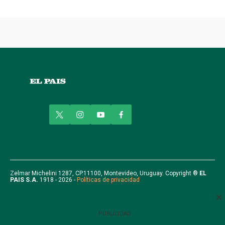
t
i
y
f
w
n
o
a
i
s
u
c
t
t
t
e
t
a
u
b
e
g
b
o
r
r
e
o
Zelmar Michelini 1287, CP.11100, Montevideo, Uruguay. Copyright ®
EL
PAIS S.A.
1918 - 2026 -
Políticas de privacidad
a
k
m
PUBLICIDAD