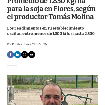
Promedio de 1.850 kg/ha
para la soja en Flores, según
el productor Tomás Molina
Los rendimientos en su establecimiento
oscilan entre menos de 1.000 kilos hasta 2.500
Por
Rurales El País
, 21/05/2026
F
L
T
E
a
i
w
m
c
n
i
a
e
k
t
i
b
e
t
l
o
d
e
o
I
r
k
n