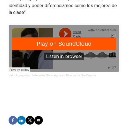
identidad y poder diferenciarnos como los mejores de
la clase”.
Valor Agregado
·
Sebastián Olaso Aguirre - Director de Sol Dorado
F
L
T
E
a
i
w
m