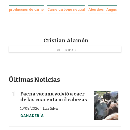
c
n
i
a
e
k
t
i
producción de carne
Carne carbono neutral
Aberdeen Angus
b
e
t
l
o
d
e
o
I
r
k
n
Cristian Alamón
PUBLICIDAD
Últimas Noticias
Faena vacuna volvió a caer
de las cuarenta mil cabezas
·
10/08/2026
Luis Silva
GANADERÍA