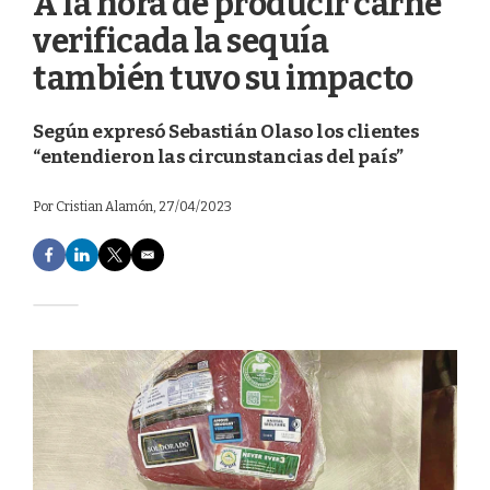
A la hora de producir carne
verificada la sequía
también tuvo su impacto
Según expresó Sebastián Olaso los clientes
“entendieron las circunstancias del país”
Por
Cristian Alamón
, 27/04/2023
F
L
T
E
a
i
w
m
c
n
i
a
e
k
t
i
b
e
t
l
o
d
e
o
I
r
k
n