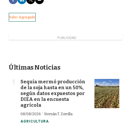
a
i
w
m
c
n
i
a
e
k
t
i
Valor Agregado
b
e
t
l
o
d
e
o
I
r
k
n
PUBLICIDAD
Últimas Noticias
Sequía mermó producción
de la soja hasta en un 50%,
según datos expuestos por
DIEA en la encuesta
agrícola
·
08/08/2026
Hernán T. Zorrilla
AGRICULTURA