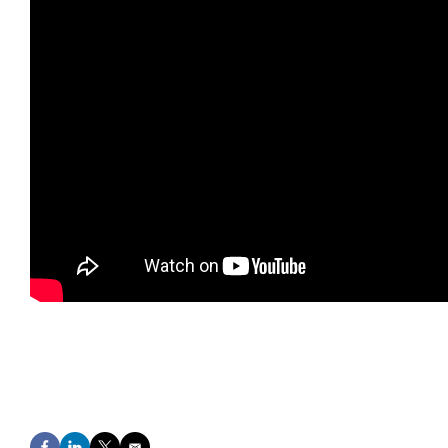
F
L
T
E