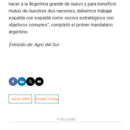
hacer a la Argentina grande de nuevo y para beneficio
mutuo de nuestras dos naciones, debemos trabajar
espalda con espalda como socios estratégicos con
objetivos comunes”, completó el primer mandatario
argentino.
Extraído de: Agro del Sur
F
L
T
E
a
i
w
m
c
n
i
a
e
k
t
i
Javier Milei
Donald Trump
b
e
t
l
o
d
e
o
I
r
k
n
PUBLICIDAD