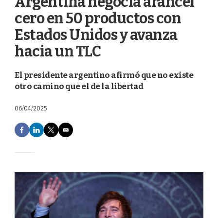
Argentina negocia arancel
cero en 50 productos con
Estados Unidos y avanza
hacia un TLC
El presidente argentino afirmó que no existe
otro camino que el de la libertad
06/04/2025
F
L
T
E
a
i
w
m
c
n
i
a
e
k
t
i
b
e
t
l
o
d
e
o
I
r
k
n