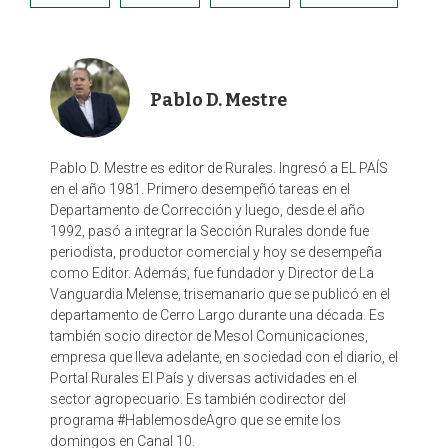
b
e
t
l
o
d
e
o
I
r
k
n
Pablo D. Mestre
Pablo D. Mestre es editor de Rurales. Ingresó a EL PAÍS
en el año 1981. Primero desempeñó tareas en el
Departamento de Corrección y luego, desde el año
1992, pasó a integrar la Sección Rurales donde fue
periodista, productor comercial y hoy se desempeña
como Editor. Además, fue fundador y Director de La
Vanguardia Melense, trisemanario que se publicó en el
departamento de Cerro Largo durante una década. Es
también socio director de Mesol Comunicaciones,
empresa que lleva adelante, en sociedad con el diario, el
Portal Rurales El País y diversas actividades en el
sector agropecuario. Es también codirector del
programa #HablemosdeAgro que se emite los
domingos en Canal 10.