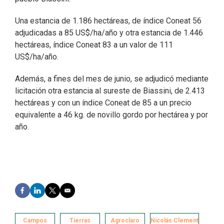
Una estancia de 1.186 hectáreas, de índice Coneat 56
adjudicadas a 85 US$/ha/año y otra estancia de 1.446
hectáreas, índice Coneat 83 a un valor de 111
US$/ha/año.
Además, a fines del mes de junio, se adjudicó mediante
licitación otra estancia al sureste de Biassini, de 2.413
hectáreas y con un índice Coneat de 85 a un precio
equivalente a 46 kg. de novillo gordo por hectárea y por
año.
F
L
T
E
a
i
w
m
c
n
i
a
e
k
t
i
Campos
Tierras
Agroclaro
Nicolás Clement