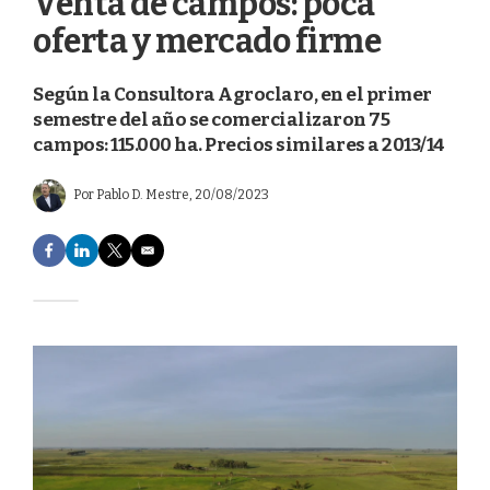
Venta de campos: poca
oferta y mercado firme
Según la Consultora Agroclaro, en el primer
semestre del año se comercializaron 75
campos: 115.000 ha. Precios similares a 2013/14
Por
Pablo D. Mestre
, 20/08/2023
F
L
T
E
a
i
w
m
c
n
i
a
e
k
t
i
b
e
t
l
o
d
e
o
I
r
k
n