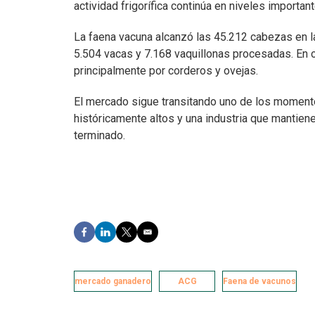
actividad frigorífica continúa en niveles important
La faena vacuna alcanzó las 45.212 cabezas en la 
5.504 vacas y 7.168 vaquillonas procesadas. En o
principalmente por corderos y ovejas.
El mercado sigue transitando uno de los moment
históricamente altos y una industria que mantien
terminado.
F
L
T
E
a
i
w
m
c
n
i
a
e
k
t
i
mercado ganadero
b
e
t
l
ACG
Faena de vacunos
o
d
e
o
I
r