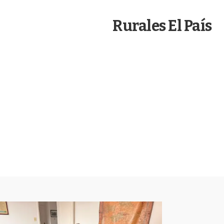
k
n
Rurales El País