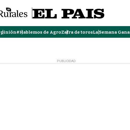
pinión
#Hablemos de Agro
Zafra de toros
La Semana Gana
PUBLICIDAD