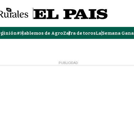
pinión
#Hablemos de Agro
Zafra de toros
La Semana Gana
PUBLICIDAD