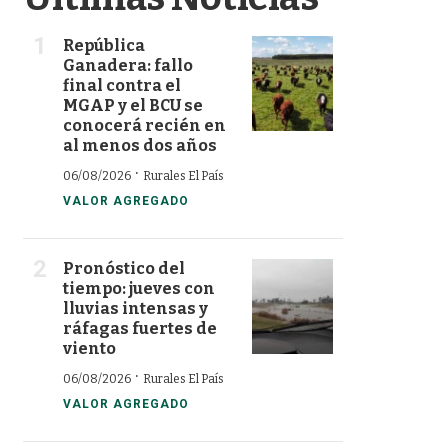
República
Ganadera: fallo
final contra el
MGAP y el BCU se
conocerá recién en
al menos dos años
·
06/08/2026
Rurales El País
VALOR AGREGADO
Pronóstico del
tiempo: jueves con
lluvias intensas y
ráfagas fuertes de
viento
·
06/08/2026
Rurales El País
VALOR AGREGADO