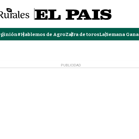
pinión
#Hablemos de Agro
Zafra de toros
La Semana Gana
PUBLICIDAD