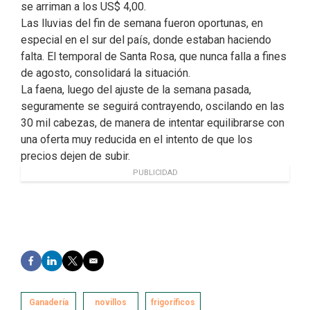
se arriman a los US$ 4,00.
Las lluvias del fin de semana fueron oportunas, en
especial en el sur del país, donde estaban haciendo
falta. El temporal de Santa Rosa, que nunca falla a fines
de agosto, consolidará la situación.
La faena, luego del ajuste de la semana pasada,
seguramente se seguirá contrayendo, oscilando en las
30 mil cabezas, de manera de intentar equilibrarse con
una oferta muy reducida en el intento de que los
precios dejen de subir.
PUBLICIDAD
F
L
T
E
a
i
w
m
c
n
i
a
e
k
t
i
Ganadería
novillos
frigoríficos