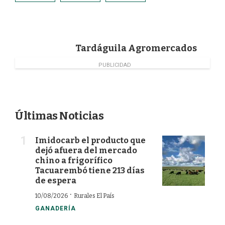
b
e
t
l
o
d
e
o
I
r
k
n
Tardáguila Agromercados
PUBLICIDAD
Últimas Noticias
Imidocarb el producto que
dejó afuera del mercado
chino a frigorífico
Tacuarembó tiene 213 días
de espera
·
10/08/2026
Rurales El País
GANADERÍA