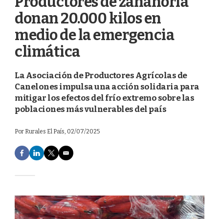
Productores de zanahoria
donan 20.000 kilos en
medio de la emergencia
climática
La Asociación de Productores Agrícolas de
Canelones impulsa una acción solidaria para
mitigar los efectos del frío extremo sobre las
poblaciones más vulnerables del país
Por
Rurales El País
, 02/07/2025
F
L
T
E
a
i
w
m
c
n
i
a
e
k
t
i
b
e
t
l
o
d
e
o
I
r
k
n