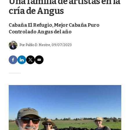
Una familia de artistas en la
cría de Angus
Cabaña El Refugio, Mejor Cabaña Puro
Controlado Angus del año
Por
Pablo D. Mestre
, 09/07/2023
F
L
T
E
a
i
w
m
c
n
i
a
e
k
t
i
b
e
t
l
o
d
e
o
I
r
k
n