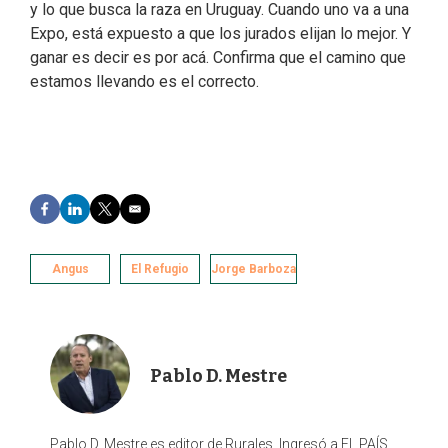
y lo que busca la raza en Uruguay. Cuando uno va a una
Expo, está expuesto a que los jurados elijan lo mejor. Y
ganar es decir es por acá. Confirma que el camino que
estamos llevando es el correcto.
F
L
T
E
a
i
w
m
c
n
i
a
e
k
t
i
Angus
El Refugio
Jorge Barboza
b
e
t
l
o
d
e
o
I
r
k
n
Pablo D. Mestre
Pablo D. Mestre es editor de Rurales. Ingresó a EL PAÍS