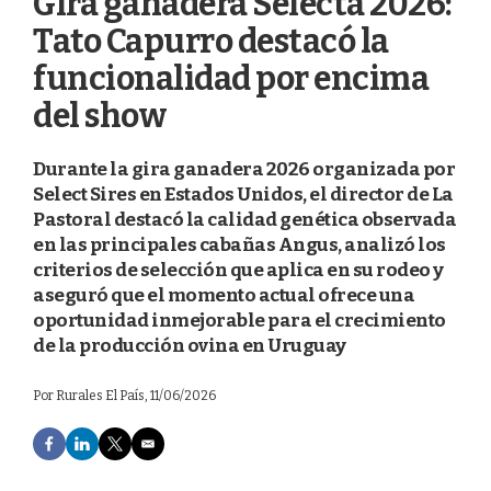
Gira ganadera Selecta 2026:
Tato Capurro destacó la
funcionalidad por encima
del show
Durante la gira ganadera 2026 organizada por
Select Sires en Estados Unidos, el director de La
Pastoral destacó la calidad genética observada
en las principales cabañas Angus, analizó los
criterios de selección que aplica en su rodeo y
aseguró que el momento actual ofrece una
oportunidad inmejorable para el crecimiento
de la producción ovina en Uruguay
Por
Rurales El País
, 11/06/2026
F
L
T
E
a
i
w
m
c
n
i
a