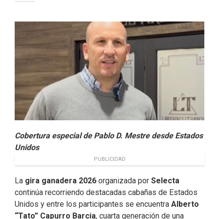
e
k
t
i
b
e
t
l
o
d
e
o
I
r
k
n
Cobertura especial de Pablo D. Mestre desde Estados
Unidos
PUBLICIDAD
La
gira ganadera 2026
organizada por
Selecta
continúa recorriendo destacadas cabañas de Estados
Unidos y entre los participantes se encuentra
Alberto
“Tato” Capurro Barcia
, cuarta generación de una