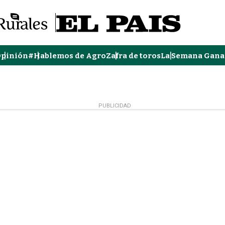
pinión
#Hablemos de Agro
Zafra de toros
La Semana Gana
PUBLICIDAD