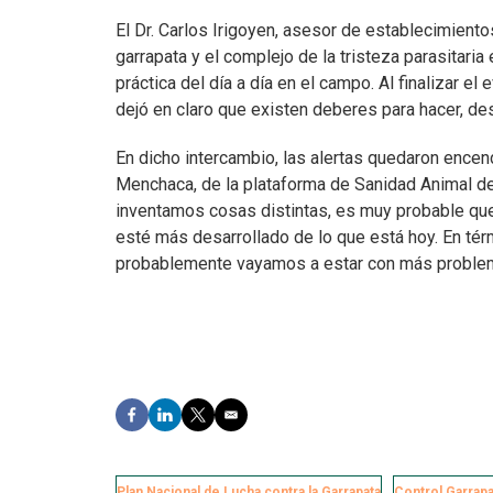
El Dr. Carlos Irigoyen, asesor de establecimient
garrapata y el complejo de la tristeza parasitaria
práctica del día a día en el campo. Al finalizar e
dejó en claro que existen deberes para hacer, de
En dicho intercambio, las alertas quedaron encend
Menchaca, de la plataforma de Sanidad Animal de
inventamos cosas distintas, es muy probable que
esté más desarrollado de lo que está hoy. En tér
probablemente vayamos a estar con más proble
F
L
T
E
a
i
w
m
c
n
i
a
e
k
t
i
Plan Nacional de Lucha contra la Garrapata
Control Garrapa