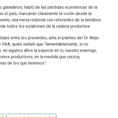
os ganaderos, habló de las pérdidas económicas de la
 en el país, marcando claramente la visión desde la
l evento, una mesa redonda con referentes de la temática
sde todos los eslabones de la cadena productiva.
idas entre los presentes, ante el planteo del Dr. Alejo
 INIA; quién señaló que “lamentablemente, si no
, en algunos años la especie en sí, nuestro enemigo,
minos productivos, en la medida que crezca,
mas de los que tenemos”.
ta
Congreso de la Federación Rural