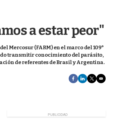
amos a estar peor"
del Mercosur (FARM) en el marco del 109°
ido transmitir conocimiento del parásito,
ación de referentes de Brasil y Argentina.
F
L
T
E
a
i
w
m
c
n
i
a
e
k
t
i
b
e
t
l
o
d
e
o
I
r
PUBLICIDAD
k
n