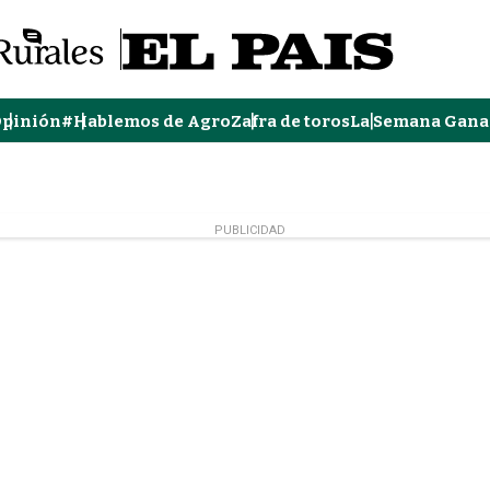
pinión
#Hablemos de Agro
Zafra de toros
La Semana Gana
PUBLICIDAD