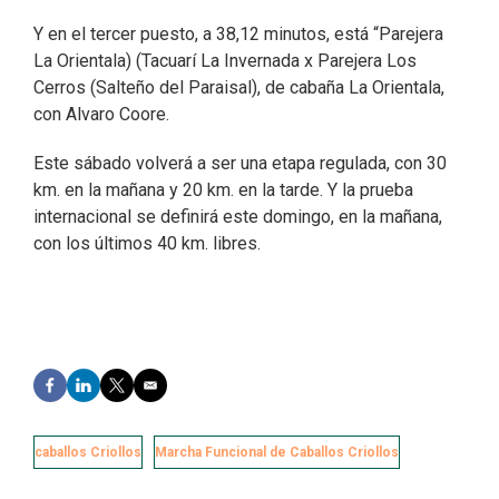
Y en el tercer puesto, a 38,12 minutos, está “Parejera
La Orientala) (Tacuarí La Invernada x Parejera Los
Cerros (Salteño del Paraisal), de cabaña La Orientala,
con Alvaro Coore.
Este sábado volverá a ser una etapa regulada, con 30
km. en la mañana y 20 km. en la tarde. Y la prueba
internacional se definirá este domingo, en la mañana,
con los últimos 40 km. libres.
F
L
T
E
a
i
w
m
c
n
i
a
e
k
t
i
caballos Criollos
Marcha Funcional de Caballos Criollos
b
e
t
l
o
d
e