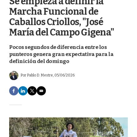
Se empieza a definir la
Marcha Funcional de
Caballos Criollos, "José
María del Campo Gigena"
Pocos segundos de diferencia entre los
punteros genera gran expectativa para la
definición del domingo
Por
Pablo D. Mestre
, 05/06/2026
F
L
T
E
a
i
w
m
c
n
i
a
e
k
t
i
b
e
t
l
o
d
e
o
I
r
k
n