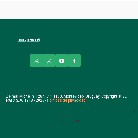
t
i
y
f
w
n
o
a
i
s
u
c
t
t
t
e
t
a
u
b
e
g
b
o
r
r
e
o
Zelmar Michelini 1287, CP.11100, Montevideo, Uruguay. Copyright ®
EL
PAIS S.A.
1918 - 2026 -
Políticas de privacidad
a
k
m
PUBLICIDAD