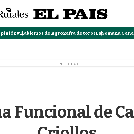
pinión
#Hablemos de Agro
Zafra de toros
La Semana Gana
PUBLICIDAD
a Funcional de Ca
Criollos