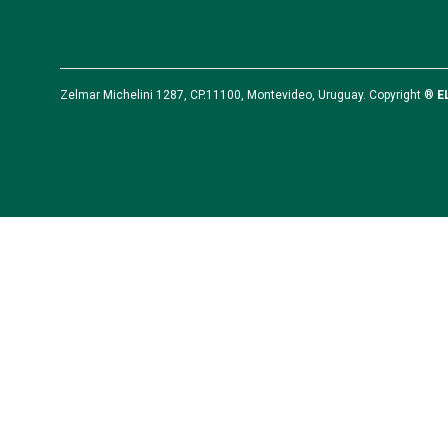
Zelmar Michelini 1287, CP.11100, Montevideo, Uruguay. Copyright ®
E