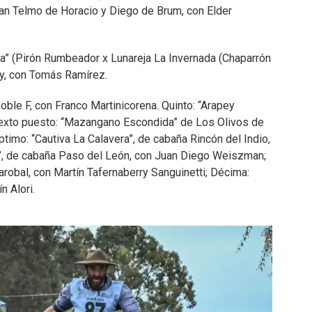
San Telmo de Horacio y Diego de Brum, con Elder
a” (Pirón Rumbeador x Lunareja La Invernada (Chaparrón
ay, con Tomás Ramírez.
oble F, con Franco Martinicorena. Quinto: “Arapey
. Sexto puesto: “Mazangano Escondida” de Los Olivos de
imo: “Cautiva La Calavera”, de cabaña Rincón del Indio,
a”, de cabaña Paso del León, con Juan Diego Weiszman;
arobal, con Martín Tafernaberry Sanguinetti; Décima:
n Alori.