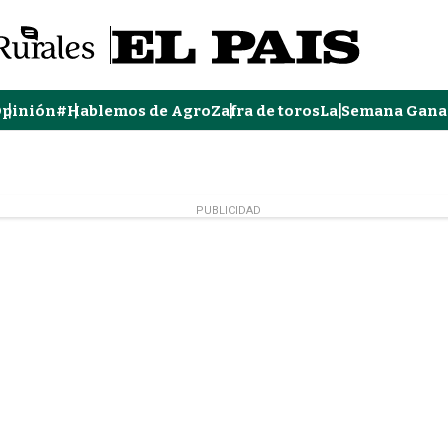
pinión
#Hablemos de Agro
Zafra de toros
La Semana Gana
PUBLICIDAD