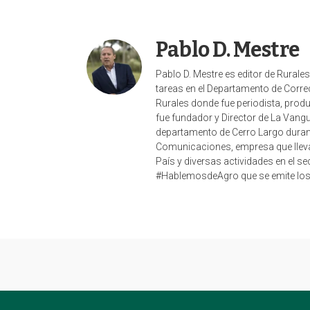
o
I
r
k
n
Pablo D. Mestre
Pablo D. Mestre es editor de Rurale
tareas en el Departamento de Correc
Rurales donde fue periodista, pro
fue fundador y Director de La Vangu
departamento de Cerro Largo duran
Comunicaciones, empresa que lleva a
País y diversas actividades en el s
#HablemosdeAgro que se emite los