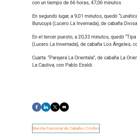
con un tiempo de 66 horas, 47,06 minutos.
En segundo lugar, a 9,01 minutos, quedó “Lunátic
Burucuyá (Lucero La Invernada), de cabaña Divisa
En el tercer puesto, a 20,33 minutos, quedó “Tipa 
(Lucero La Invernada), de cabaña Los Ángeles, 
Cuarta: “Parejera La Orientala”, de cabaña La Orien
La Cautiva, con Pablo Eiraldi.
F
L
T
E
a
i
w
m
c
n
i
a
e
k
t
i
Marcha Funcional de Caballos Criollos
b
e
t
l
o
d
e