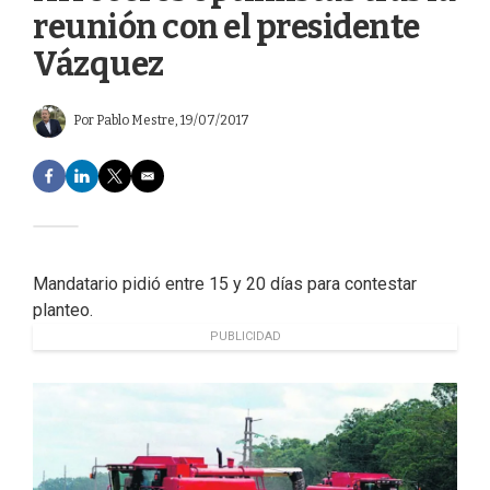
reunión con el presidente
Vázquez
Por
Pablo Mestre
, 19/07/2017
F
L
T
E
a
i
w
m
c
n
i
a
e
k
t
i
b
e
t
l
o
d
e
Mandatario pidió entre 15 y 20 días para contestar
o
I
r
planteo.
k
n
PUBLICIDAD