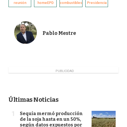
k
n
reunión
homeEPD
combustibles
Presidencia
Pablo Mestre
PUBLICIDAD
Últimas Noticias
Sequía mermó producción
de la soja hasta en un 50%,
según datos expuestos por