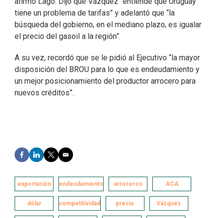
afirmó Lago. Dijo que Vázquez “entiende que Uruguay
tiene un problema de tarifas” y adelantó que “la
búsqueda del gobierno, en el mediano plazo, es igualar
el precio del gasoil a la región”.
A su vez, recordó que se le pidió al Ejecutivo “la mayor
disposición del BROU para lo que es endeudamiento y
un mejor posicionamiento del productor arrocero para
nuevos créditos”.
F
L
T
E
a
i
w
m
c
n
i
a
e
k
t
i
exportación
endeudamiento
arroceros
ACA
b
e
t
l
o
d
e
dólar
competitividad
precio
Vázquez
o
I
r