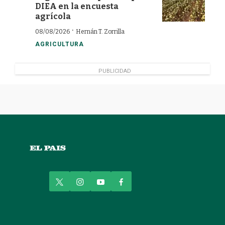
DIEA en la encuesta
agrícola
·
08/08/2026
Hernán T. Zorrilla
AGRICULTURA
PUBLICIDAD
t
i
y
f
w
n
o
a
i
s
u
c
t
t
t
e
t
a
u
b