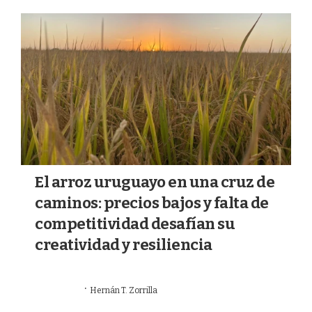
a
k
m
El arroz uruguayo en una cruz de
caminos: precios bajos y falta de
competitividad desafían su
creatividad y resiliencia
·
05/07/2026
Hernán T. Zorrilla
AGRICULTURA