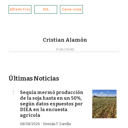
c
n
i
a
e
k
t
i
Alfredo Fros
SUL
Carne ovina
b
e
t
l
o
d
e
o
I
r
k
n
Cristian Alamón
PUBLICIDAD
Últimas Noticias
Sequía mermó producción
de la soja hasta en un 50%,
según datos expuestos por
DIEA en la encuesta
agrícola
·
08/08/2026
Hernán T. Zorrilla