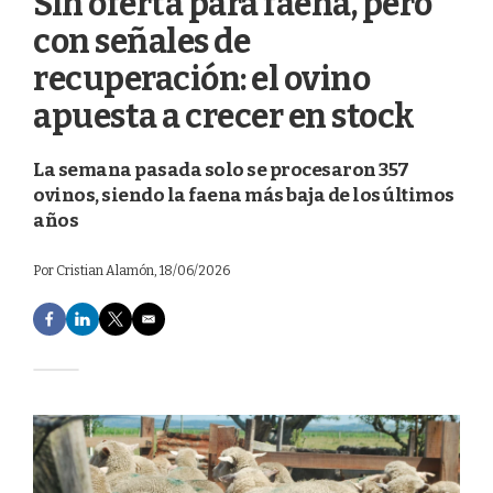
Sin oferta para faena, pero
con señales de
recuperación: el ovino
apuesta a crecer en stock
La semana pasada solo se procesaron 357
ovinos, siendo la faena más baja de los últimos
años
Por
Cristian Alamón
, 18/06/2026
F
L
T
E
a
i
w
m
c
n
i
a
e
k
t
i
b
e
t
l
o
d
e
o
I
r
k
n