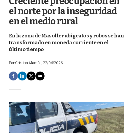
Creciente preocupación en
el norte por la inseguridad
en el medio rural
En la zona de Masoller abigeatos y robos se han
transformado en moneda corriente en el
último tiempo
Por
Cristian Alamón
, 22/06/2026
F
L
T
E
a
i
w
m
c
n
i
a
e
k
t
i
b
e
t
l
o
d
e
o
I
r
k
n