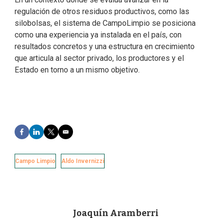
regulación de otros residuos productivos, como las
silobolsas, el sistema de CampoLimpio se posiciona
como una experiencia ya instalada en el país, con
resultados concretos y una estructura en crecimiento
que articula al sector privado, los productores y el
Estado en torno a un mismo objetivo.
F
L
T
E
a
i
w
m
c
n
i
a
e
k
t
i
Campo Limpio
Aldo Invernizzi
b
e
t
l
o
d
e
o
I
r
k
n
Joaquín Aramberri