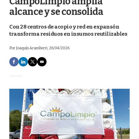
CampoLimpio amplía
alcance y se consolida
Con 28 centros de acopio y red en expansón
transforma residuos en insumos reutilizables
Por
Joaquín Aramberri
, 26/04/2026
F
L
T
E
a
i
w
m
c
n
i
a
e
k
t
i
b
e
t
l
o
d
e
o
I
r
k
n