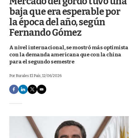
Mercado del gordo tuvo una
baja que era esperable por
la época del año, según
Fernando Gómez
A nivel internacional, se mostró más optimista
con la demanda americana que con la china
para el segundo semestre
Por
Rurales El País
, 12/06/2026
F
L
T
E
a
i
w
m
c
n
i
a
e
k
t
i
b
e
t
l
o
d
e
o
I
r
k
n