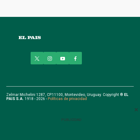
t
i
y
f
w
n
o
a
i
s
u
c
t
t
t
e
t
a
u
b
e
g
b
o
r
r
e
o
Zelmar Michelini 1287, CP.11100, Montevideo, Uruguay. Copyright ®
EL
PAIS S.A.
1918 - 2026 -
Políticas de privacidad
a
k
m
PUBLICIDAD