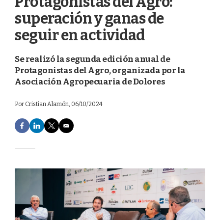
Protagonistas del Agro:
superación y ganas de
seguir en actividad
Se realizó la segunda edición anual de
Protagonistas del Agro, organizada por la
Asociación Agropecuaria de Dolores
Por
Cristian Alamón
, 06/10/2024
F
L
T
E
a
i
w
m
c
n
i
a
e
k
t
i
b
e
t
l
o
d
e
o
I
r
k
n