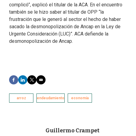
complicó”, explicó el titular de la ACA. En el encuentro
también se le hizo saber al titular de OPP “la
frustración que le generó al sector el hecho de haber
sacado la desmonopolización de Ancap en la Ley de
Urgente Consideración (LUC)”. ACA defiende la
desmonopolización de Ancap.
F
L
T
E
a
i
w
m
c
n
i
a
e
k
t
i
arroz
endeudamiento
economía
b
e
t
l
o
d
e
o
I
r
k
n
Guillermo Crampet