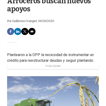
Arroceros buscan nuevos
apoyos
Por
Guillermo Crampet
, 04/06/2020
F
L
T
E
a
i
w
m
c
n
i
a
e
k
t
i
b
e
t
l
o
d
e
Plantearon a la OPP la necesidad de instrumentar un
o
I
r
crédito para reestructurar deudas y seguir plantando.
k
n
PUBLICIDAD