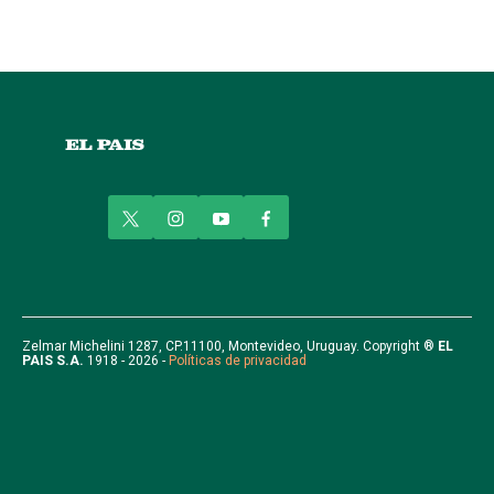
t
i
y
f
w
n
o
a
i
s
u
c
t
t
t
e
t
a
u
b
e
g
b
o
r
r
e
o
Zelmar Michelini 1287, CP.11100, Montevideo, Uruguay. Copyright ®
EL
PAIS S.A.
1918 - 2026 -
Políticas de privacidad
a
k
m