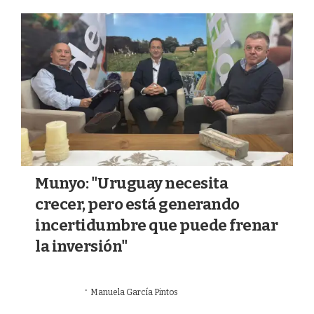
a
k
m
Munyo: "Uruguay necesita
crecer, pero está generando
incertidumbre que puede frenar
la inversión"
·
26/07/2026
Manuela García Pintos
#HABLEMOS DE AGRO