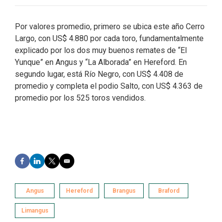
Por valores promedio, primero se ubica este año Cerro
Largo, con US$ 4.880 por cada toro, fundamentalmente
explicado por los dos muy buenos remates de “El
Yunque” en Angus y “La Alborada” en Hereford. En
segundo lugar, está Río Negro, con US$ 4.408 de
promedio y completa el podio Salto, con US$ 4.363 de
promedio por los 525 toros vendidos.
F
L
T
E
a
i
w
m
c
n
i
a
e
k
t
i
Angus
Hereford
Brangus
Braford
b
e
t
l
o
d
e
Limangus
o
I
r