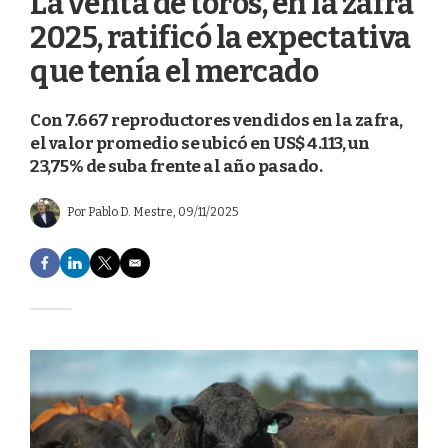
La venta de toros, en la zafra
2025, ratificó la expectativa
que tenía el mercado
Con 7.667 reproductores vendidos en la zafra,
el valor promedio se ubicó en US$ 4.113, un
23,75% de suba frente al año pasado.
Por
Pablo D. Mestre
, 09/11/2025
F
L
T
E
a
i
w
m
c
n
i
a
e
k
t
i
b
e
t
l
o
d
e
o
I
r
k
n