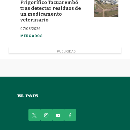
Frigorífico Tacuarembó
tras detectar residuos de
un medicamento
veterinario
07/08/2026
MERCADOS
PUBLICIDAD
t
i
y
f
w
n
o
a
i
s
u
c