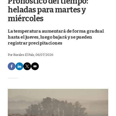
Pronóstico del tiempo:
heladas para martes y
miércoles
La temperatura aumentará de forma gradual
hasta el jueves, luego bajará y se pueden
registrar precipitaciones
Por
Rurales El País
, 06/07/2026
F
L
T
E
a
i
w
m
c
n
i
a
e
k
t
i
b
e
t
l
o
d
e
o
I
r
k
n