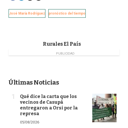
a
i
w
m
c
n
i
a
e
k
t
i
José María Rodríguez
pronóstico del tiempo
b
e
t
l
o
d
e
o
I
r
k
n
Rurales El País
PUBLICIDAD
Últimas Noticias
Qué dice la carta que los
vecinos de Casupá
entregaron a Orsi por la
represa
05/08/2026