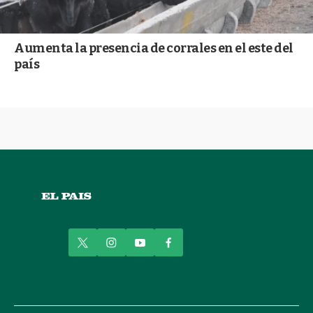
Aumenta la presencia de corrales en el este del
país
t
i
y
f
w
n
o
a
i
s
u
c
t
t
t
e
t
a
u
b
e
g
b
o