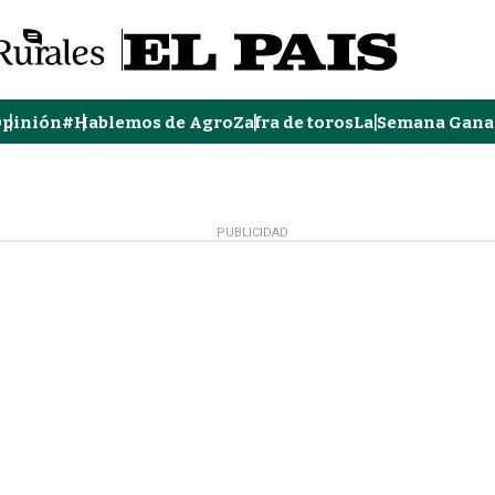
pinión
#Hablemos de Agro
Zafra de toros
La Semana Gana
PUBLICIDAD