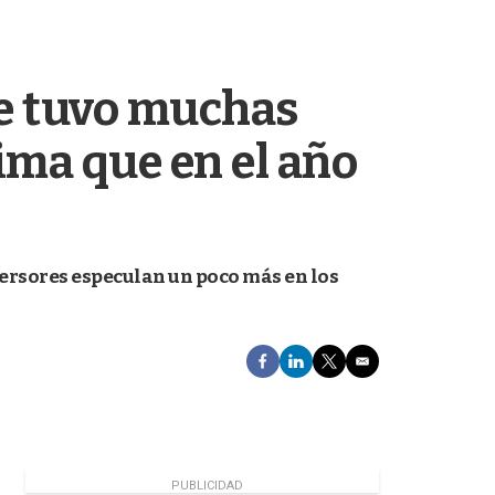
e tuvo muchas
ima que en el año
versores especulan un poco más en los
F
L
T
E
a
i
w
m
c
n
i
a
e
k
t
i
b
e
t
l
o
d
e
o
I
r
PUBLICIDAD