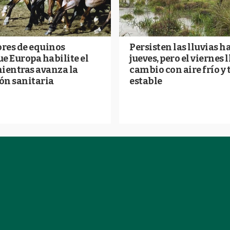
res de equinos
Persisten las lluvias ha
e Europa habilite el
jueves, pero el viernes 
mientras avanza la
cambio con aire frío y
ón sanitaria
estable