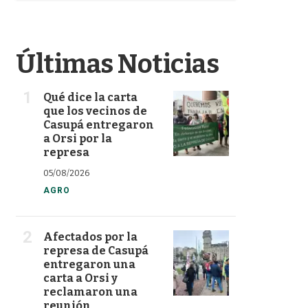
k
n
Últimas Noticias
Qué dice la carta
que los vecinos de
Casupá entregaron
a Orsi por la
represa
05/08/2026
AGRO
Afectados por la
represa de Casupá
entregaron una
carta a Orsi y
reclamaron una
reunión