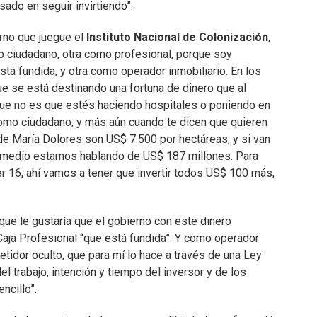
sado en seguir invirtiendo”.
rno que juegue el
Instituto Nacional de Colonización
,
o ciudadano, otra como profesional, porque soy
tá fundida, y otra como operador inmobiliario. En los
e se está destinando una fortuna de dinero que al
orque no es que estés haciendo hospitales o poniendo en
como ciudadano, y más aún cuando te dicen que quieren
de María Dolores son US$ 7.500 por hectáreas, y si van
promedio estamos hablando de US$ 187 millones. Para
r 16, ahí vamos a tener que invertir todos US$ 100 más,
ue le gustaría que el gobierno con este dinero
Caja Profesional “que está fundida”. Y como operador
tidor oculto, que para mí lo hace a través de una Ley
 trabajo, intención y tiempo del inversor y de los
ncillo”.