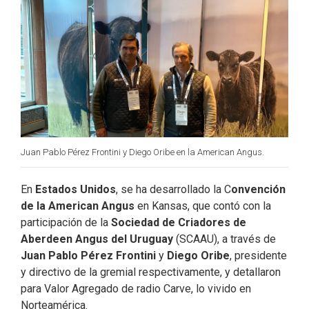
o
d
e
o
I
r
k
n
Juan Pablo Pérez Frontini y Diego Oribe en la American Angus.
En
Estados Unidos
, se ha desarrollado la C
onvención
de la American Angus
en Kansas, que contó con la
participación de la
Sociedad de Criadores de
Aberdeen Angus del Uruguay
(SCAAU), a través de
Juan Pablo Pérez Frontini
y
Diego Oribe
, presidente
y directivo de la gremial respectivamente, y detallaron
para Valor Agregado de radio Carve, lo vivido en
Norteamérica.