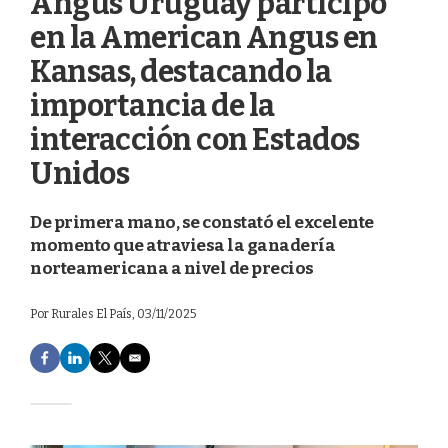
Angus Uruguay participó
en la American Angus en
Kansas, destacando la
importancia de la
interacción con Estados
Unidos
De primera mano, se constató el excelente
momento que atraviesa la ganadería
norteamericana a nivel de precios
Por
Rurales El País
, 03/11/2025
F
L
T
E
a
i
w
m
c
n
i
a
e
k
t
i
b
e
t
l