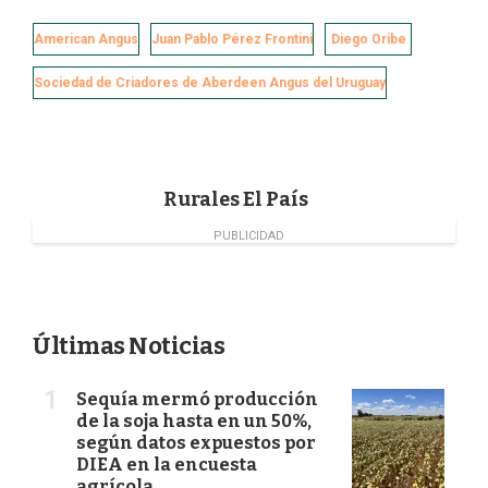
c
n
i
a
e
k
t
i
American Angus
Juan Pablo Pérez Frontini
Diego Oribe
b
e
t
l
o
d
e
Sociedad de Criadores de Aberdeen Angus del Uruguay
o
I
r
k
n
Rurales El País
PUBLICIDAD
Últimas Noticias
Sequía mermó producción
de la soja hasta en un 50%,
según datos expuestos por
DIEA en la encuesta
agrícola