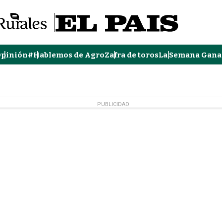
pinión
#Hablemos de Agro
Zafra de toros
La Semana Gana
PUBLICIDAD