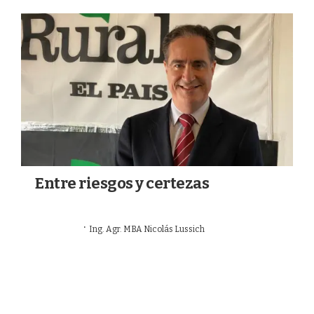
a
k
m
Entre riesgos y certezas
·
19/07/2026
Ing. Agr. MBA Nicolás Lussich
OPINIÓN