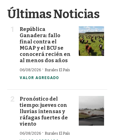
Últimas Noticias
República
Ganadera: fallo
final contra el
MGAP y el BCU se
conocerá recién en
al menos dos años
·
06/08/2026
Rurales El País
VALOR AGREGADO
Pronóstico del
tiempo: jueves con
lluvias intensas y
ráfagas fuertes de
viento
·
06/08/2026
Rurales El País