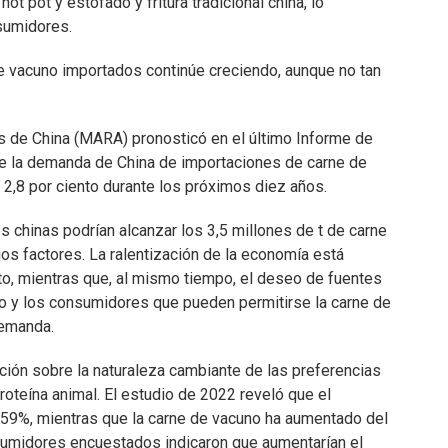
ot pot y estofado y fritura tradicional china, lo
nsumidores.
e vacuno importados continúe creciendo, aunque no tan
les de China (MARA) pronosticó en el último Informe de
e la demanda de China de importaciones de carne de
2,8 por ciento durante los próximos diez años.
s chinas podrían alcanzar los 3,5 millones de t de carne
os factores. La ralentización de la economía está
to, mientras que, al mismo tiempo, el deseo de fuentes
o y los consumidores que pueden permitirse la carne de
demanda.
ión sobre la naturaleza cambiante de las preferencias
oteína animal. El estudio de 2022 reveló que el
 59%, mientras que la carne de vacuno ha aumentado del
sumidores encuestados indicaron que aumentarían el