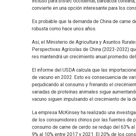
incluso para bistec occidental, barbacoa coreana, h
convierte en una opción interesante para los co
Es probable que la demanda de China de carne d
robusta como hace unos años.
Así, el Ministerio de Agricultura y Asuntos Rura
Perspectivas Agrícolas de China (2023-2032) qu
res mantendrá un crecimiento anual promedio del 
El informe del USDA calcula que las importacione
de vacuno en 2032. Esto es consecuencia de vari
perjudicando al consumo y frenando el crecimien
variadas de proteínas animales sigue aumentand
vacuno siguen impulsando el crecimiento de la 
La empresa McKinsey ha realizado una investigac
de los consumidores chinos por las fuentes de pr
consumo de carne de cerdo se redujo del 63% al
9% al 10% entre 2017 y 2021. El 20% de los con