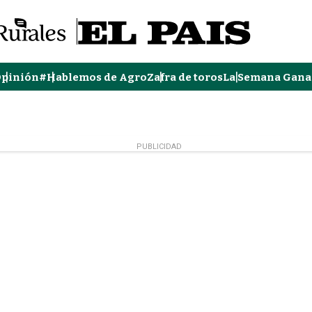
pinión
#Hablemos de Agro
Zafra de toros
La Semana Gana
PUBLICIDAD