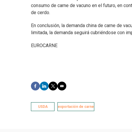
consumo de carne de vacuno en el futuro, en co
de cerdo.
En conclusión, la demanda china de carne de vacu
limitada, la demanda seguirá cubriéndose con im
EUROCARNE
F
L
T
E
a
i
w
m
c
n
i
a
e
k
t
i
b
USDA
e
t
exportación de carne
l
o
d
e
o
I
r
k
n