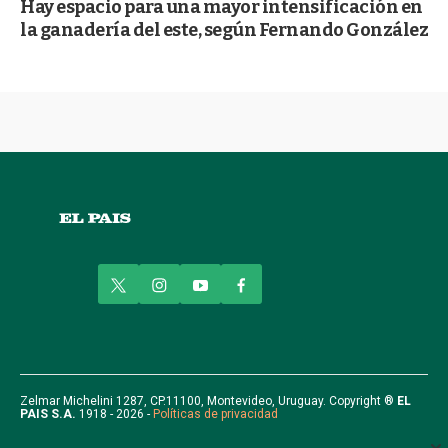
Hay espacio para una mayor intensificación en
la ganadería del este, según Fernando González
t
i
y
f
w
n
o
a
i
s
u
c
t
t
t
e
t
a
u
b
e
g
b
o
r
r
e
o
Zelmar Michelini 1287, CP.11100, Montevideo, Uruguay. Copyright ®
EL
PAIS S.A.
1918 - 2026 -
Políticas de privacidad
a
k
m