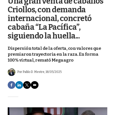
Una gran venta de caballos
Criollos, con demanda
internacional, concretó
cabaña “La Pacífica”,
siguiendo la huella...
Dispersión total de la oferta, con valores que
premiaron trayectoria en la raza. En forma
100% virtual, remató Megaagro
Por
Pablo D. Mestre
, 18/05/2025
F
L
T
E
a
i
w
m
c
n
i
a
e
k
t
i
b
e
t
l
o
d
e
o
I
r