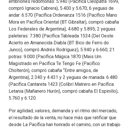
embriones redomonas: 5.940 (Pacífica Cleopatra 1699,
compró Ignacio Cabrera), 5.400 y 5.670; 6 yeguas de
andar: 6.570 (Pacífica Ordenanza 1516 (Pacífico Mano
Mora en Pacífica Oriental (BT Gibraltar), compró cabaña
Los Federales de Argentina), 4.680 y 5.895; 2 yeguas
paleteras: 7.380 (Pacífica Tableada 1534 (Del Oeste
Acierto en Amanecida Diabla (BT Bico de Ferro do
Junco), compró Andrés Rodríguez), 5.940 y 6.660; 21
potras: 9.000 (Pacífica Mágica 1870 (Mais Um
Magistrado en Pacífica Te Tengo Fe (Pacífico
Cholterón), compró cabaña “Entre amigos, de
Argentina), 2.340 y 4.431 y 2 yeguas de manada: 6.480
(Pacífica Cantareta 1423 (Colibrí Matrero en Pacífica
Letania (Mañanero Hurón), compró cabaña El Espinillo),
5.760 y 6.120.
Por agilidad, valores, demanda y el ritmo del mercado,
el resultado de la venta, no hace más que ratificar que
desde La Pacífica han honrado el camino, con un trabajo