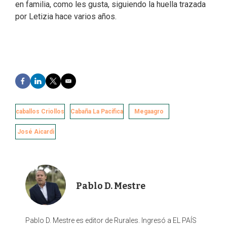
en familia, como les gusta, siguiendo la huella trazada
por Letizia hace varios años.
F
L
T
E
a
i
w
m
c
n
i
a
e
k
t
i
caballos Criollos
Cabaña La Pacífica
Megaagro
b
e
t
l
o
d
e
José Aicardi
o
I
r
k
n
Pablo D. Mestre
Pablo D. Mestre es editor de Rurales. Ingresó a EL PAÍS