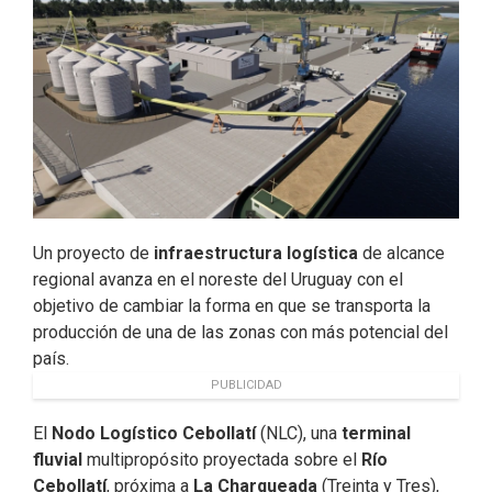
o
d
e
o
I
r
k
n
Un proyecto de
infraestructura logística
de alcance
regional avanza en el noreste del Uruguay con el
objetivo de cambiar la forma en que se transporta la
producción de una de las zonas con más potencial del
país.
PUBLICIDAD
El
Nodo Logístico Cebollatí
(NLC), una
terminal
fluvial
multipropósito proyectada sobre el
Río
Cebollatí
, próxima a
La Charqueada
(Treinta y Tres),