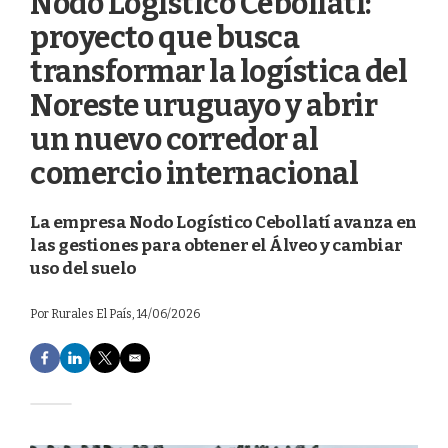
Nodo Logístico Cebollatí:
proyecto que busca
transformar la logística del
Noreste uruguayo y abrir
un nuevo corredor al
comercio internacional
La empresa Nodo Logístico Cebollatí avanza en
las gestiones para obtener el Álveo y cambiar
uso del suelo
Por
Rurales El País
, 14/06/2026
F
L
T
E
a
i
w
m
c
n
i
a
e
k
t
i
b
e
t
l