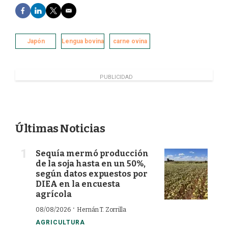
F
L
T
E
a
i
w
m
c
n
i
a
e
k
t
i
Japón
Lengua bovina
carne ovina
b
e
t
l
o
d
e
o
I
r
k
n
PUBLICIDAD
Últimas Noticias
Sequía mermó producción
de la soja hasta en un 50%,
según datos expuestos por
DIEA en la encuesta
agrícola
·
08/08/2026
Hernán T. Zorrilla
AGRICULTURA