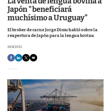
La venta de lengua bovina a
Japón "beneficiará
muchísimo a Uruguay"
El broker de carne Jorge Dimu habló sobre la
reapertura de Japón para la lengua bovina
24/11/2022
F
L
T
E
a
i
w
m
c
n
i
a
e
k
t
i
b
e
t
l
o
d
e
o
I
r
k
n