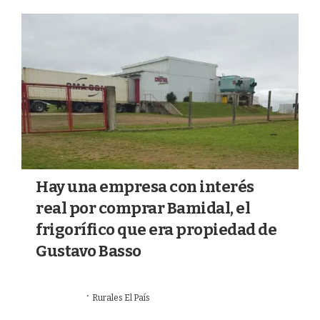
a
k
m
Hay una empresa con interés
real por comprar Bamidal, el
frigorífico que era propiedad de
Gustavo Basso
·
23/07/2026
Rurales El País
VALOR AGREGADO