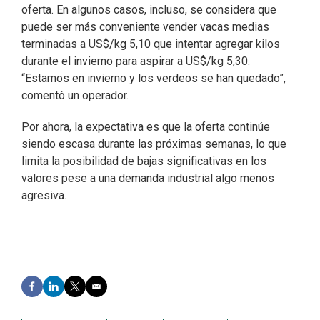
oferta. En algunos casos, incluso, se considera que
puede ser más conveniente vender vacas medias
terminadas a US$/kg 5,10 que intentar agregar kilos
durante el invierno para aspirar a US$/kg 5,30.
“Estamos en invierno y los verdeos se han quedado”,
comentó un operador.
Por ahora, la expectativa es que la oferta continúe
siendo escasa durante las próximas semanas, lo que
limita la posibilidad de bajas significativas en los
valores pese a una demanda industrial algo menos
agresiva.
F
L
T
E
a
i
w
m
c
n
i
a