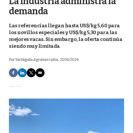
La industria administra la
demanda
Las referencias llegan hasta US$/kg 5,60 para
los novillos especiales y US$/kg 5,30 para las
mejores vacas. Sin embargo, la oferta continúa
siendo muy limitada
Por
Tardáguila Agromercados
, 21/06/2026
F
L
T
E
a
i
w
m
c
n
i
a
e
k
t
i
b
e
t
l
o
d
e
o
I
r
k
n