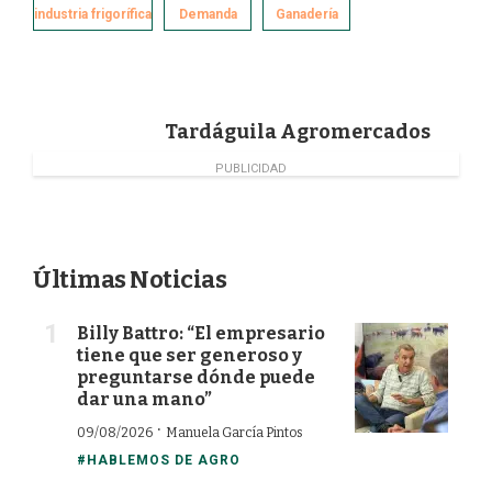
e
k
t
i
industria frigorífica
Demanda
Ganadería
b
e
t
l
o
d
e
o
I
r
k
n
Tardáguila Agromercados
PUBLICIDAD
Últimas Noticias
Billy Battro: “El empresario
tiene que ser generoso y
preguntarse dónde puede
dar una mano”
·
09/08/2026
Manuela García Pintos
#HABLEMOS DE AGRO